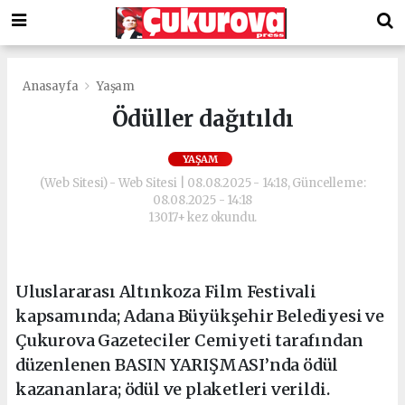
Anasayfa
Yaşam
Ödüller dağıtıldı
YAŞAM
(Web Sitesi) - Web Sitesi | 08.08.2025 - 14:18, Güncelleme:
08.08.2025 - 14:18
13017+ kez okundu.
Uluslararası Altınkoza Film Festivali
kapsamında; Adana Büyükşehir Belediyesi ve
Çukurova Gazeteciler Cemiyeti tarafından
düzenlenen BASIN YARIŞMASI’nda ödül
kazananlara; ödül ve plaketleri verildi.