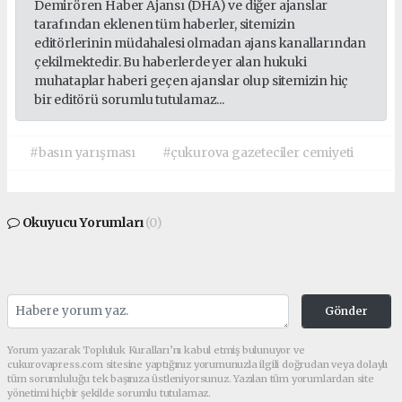
Demirören Haber Ajansı (DHA) ve diğer ajanslar
tarafından eklenen tüm haberler, sitemizin
editörlerinin müdahalesi olmadan ajans kanallarından
çekilmektedir. Bu haberlerde yer alan hukuki
muhataplar haberi geçen ajanslar olup sitemizin hiç
bir editörü sorumlu tutulamaz...
#basın yarışması
#çukurova gazeteciler cemiyeti
Okuyucu Yorumları
(0)
Gönder
Yorum yazarak Topluluk Kuralları’nı kabul etmiş bulunuyor ve
cukurovapress.com sitesine yaptığınız yorumunuzla ilgili doğrudan veya dolaylı
tüm sorumluluğu tek başınıza üstleniyorsunuz. Yazılan tüm yorumlardan site
yönetimi hiçbir şekilde sorumlu tutulamaz.