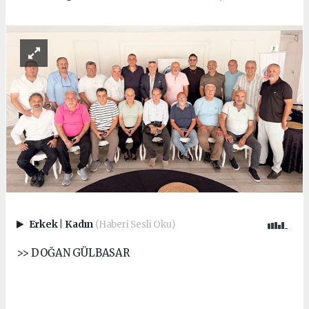
Erkek
|
Kadın
(Haberi Sesli Oku)
>> DOĞAN GÜLBASAR