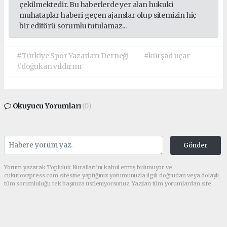
çekilmektedir. Bu haberlerde yer alan hukuki
muhataplar haberi geçen ajanslar olup sitemizin hiç
bir editörü sorumlu tutulamaz...
#Türkiye Spor Yazarları Derneği
#kürşad uçar
#doğukan yıldırım
Okuyucu Yorumları
(0)
Gönder
Yorum yazarak Topluluk Kuralları’nı kabul etmiş bulunuyor ve
cukurovapress.com sitesine yaptığınız yorumunuzla ilgili doğrudan veya dolaylı
tüm sorumluluğu tek başınıza üstleniyorsunuz. Yazılan tüm yorumlardan site
yönetimi hiçbir şekilde sorumlu tutulamaz.