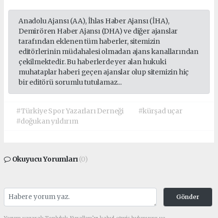
Anadolu Ajansı (AA), İhlas Haber Ajansı (İHA),
Demirören Haber Ajansı (DHA) ve diğer ajanslar
tarafından eklenen tüm haberler, sitemizin
editörlerinin müdahalesi olmadan ajans kanallarından
çekilmektedir. Bu haberlerde yer alan hukuki
muhataplar haberi geçen ajanslar olup sitemizin hiç
bir editörü sorumlu tutulamaz...
#Türkiye Spor Yazarları Derneği
#kürşad uçar
#doğukan yıldırım
Okuyucu Yorumları
(0)
Gönder
Yorum yazarak Topluluk Kuralları’nı kabul etmiş bulunuyor ve