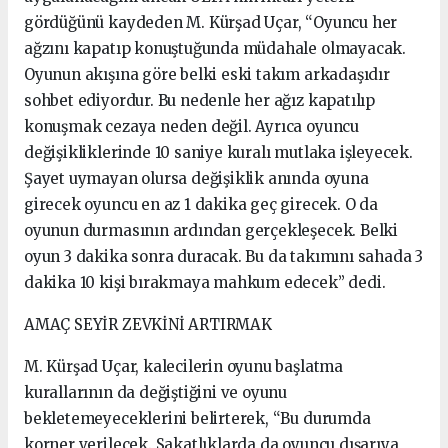
gördüğünü kaydeden M. Kürşad Uçar, “Oyuncu her
ağzını kapatıp konuştuğunda müdahale olmayacak.
Oyunun akışına göre belki eski takım arkadaşıdır
sohbet ediyordur. Bu nedenle her ağız kapatılıp
konuşmak cezaya neden değil. Ayrıca oyuncu
değişikliklerinde 10 saniye kuralı mutlaka işleyecek.
Şayet uymayan olursa değişiklik anında oyuna
girecek oyuncu en az 1 dakika geç girecek. O da
oyunun durmasının ardından gerçekleşecek. Belki
oyun 3 dakika sonra duracak. Bu da takımını sahada 3
dakika 10 kişi bırakmaya mahkum edecek” dedi.
AMAÇ SEYİR ZEVKİNİ ARTIRMAK
M. Kürşad Uçar, kalecilerin oyunu başlatma
kurallarının da değiştiğini ve oyunu
bekletemeyeceklerini belirterek, “Bu durumda
korner verilecek. Sakatlıklarda da oyuncu dışarıya