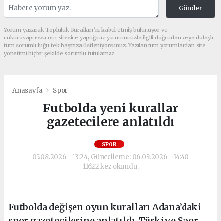
Gönder
Yorum yazarak Topluluk Kuralları’nı kabul etmiş bulunuyor ve
cukurovapress.com sitesine yaptığınız yorumunuzla ilgili doğrudan veya dolaylı
tüm sorumluluğu tek başınıza üstleniyorsunuz. Yazılan tüm yorumlardan site
yönetimi hiçbir şekilde sorumlu tutulamaz.
Anasayfa
Spor
Futbolda yeni kurallar
gazetecilere anlatıldı
SPOR
05.08.2026 - 13:24, Güncelleme: 06.08.2026 - 14:40
11622 kez okundu.
Futbolda değişen oyun kuralları Adana’daki
spor gazetecilerine anlatıldı. Türkiye Spor