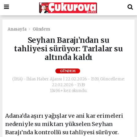
Anasayfa
Gündem
Seyhan Barajı’ndan su
tahliyesi sürüyor: Tarlalar su
altında kaldı
GÜNDEM
(İHA) - İhlas Haber Ajansı | 22.02.2026 - 15:19, Güncelleme:
22.02.2026 - 15:19
11496+ kez okundu.
Adana’da aşırı yağışlar ve ani kar erimeleri
nedeniyle su miktarı yükselen Seyhan
Barajı’nda kontrollü su tahliyesi sürüyor.