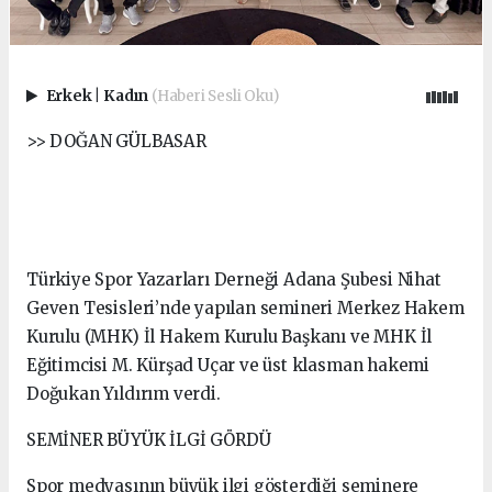
Erkek
|
Kadın
(Haberi Sesli Oku)
>> DOĞAN GÜLBASAR
Türkiye Spor Yazarları Derneği Adana Şubesi Nihat
Geven Tesisleri’nde yapılan semineri Merkez Hakem
Kurulu (MHK) İl Hakem Kurulu Başkanı ve MHK İl
Eğitimcisi M. Kürşad Uçar ve üst klasman hakemi
Doğukan Yıldırım verdi.
SEMİNER BÜYÜK İLGİ GÖRDÜ
Spor medyasının büyük ilgi gösterdiği seminere