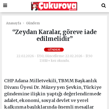
Anasayfa
Gündem
“Zeydan Karalar, göreve iade
edilmelidir”
GÜNDEM
22.02.2026 - 17:30, Güncelleme: 22.02.2026 - 17:30
13810+ kez okundu.
CHP Adana Milletvekili, TBMM Başkanlık
Divanı Üyesi Dr. Müzeyyen Şevkin, Türkiye
gündemine ilişkin yaptığı değerlendirmede
adalet, ekonomi, sosyal devlet ve yerel
kalkınma başlıklarında önemli mesajlar