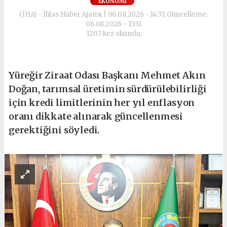
EKONOMI
(İHA) - İhlas Haber Ajansı | 06.08.2026 - 14:37, Güncelleme:
06.08.2026 - 15:31
3207 kez okundu.
Yüreğir Ziraat Odası Başkanı Mehmet Akın
Doğan, tarımsal üretimin sürdürülebilirliği
için kredi limitlerinin her yıl enflasyon
oranı dikkate alınarak güncellenmesi
gerektiğini söyledi.