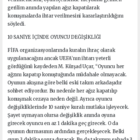
gerilim anında yapılan ağız kapatılarak
konuşmalarda ihtar verilmesini kararlaştırıldığını
söyledi.
10 SANİYE İÇİNDE OYUNCU DEĞİŞİKLİĞİ
FİFA organizasyonlarında kuralın ihraç olarak
uygulanacağını ancak UEFA’nın ihtarı yeterli
gördüğünü kaydeden M. Kürşad Uçar, “Oyuncu her
ağzını kapatıp konuştuğunda müdahale olmayacak.
Oyunun akışına göre belki eski takım arkadaşıdır
sohbet ediyordur. Bu nedenle her ağız kapatılıp
konuşmak cezaya neden değil. Ayrıca oyuncu
değişikliklerinde 10 saniye kuralı mutlaka işleyecek.
Şayet uymayan olursa değişiklik anında oyuna
girecek oyuncu en az 1 dakika geç girecek. O da
oyunun durmasının ardından gerçekleşecek. Belki
oyun 3 dakika sonra duracak. Bu da takımını sahada 3