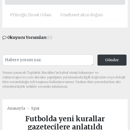
#Yüreğir Ziraat Odası
#mehmet akın doğan
Okuyucu Yorumları
(0)
Gönder
Yorum yazarak Topluluk Kuralları’nı kabul etmiş bulunuyor ve
cukurovapress.com sitesine yaptığınız yorumunuzla ilgili doğrudan veya dolaylı
tüm sorumluluğu tek başınıza üstleniyorsunuz. Yazılan tüm yorumlardan site
yönetimi hiçbir şekilde sorumlu tutulamaz.
Anasayfa
Spor
Futbolda yeni kurallar
gazetecilere anlatıldı