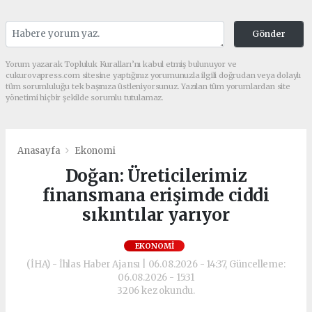
Gönder
Yorum yazarak Topluluk Kuralları’nı kabul etmiş bulunuyor ve
cukurovapress.com sitesine yaptığınız yorumunuzla ilgili doğrudan veya dolaylı
tüm sorumluluğu tek başınıza üstleniyorsunuz. Yazılan tüm yorumlardan site
yönetimi hiçbir şekilde sorumlu tutulamaz.
Anasayfa
Ekonomi
Doğan: Üreticilerimiz
finansmana erişimde ciddi
sıkıntılar yarıyor
EKONOMI
(İHA) - İhlas Haber Ajansı | 06.08.2026 - 14:37, Güncelleme:
06.08.2026 - 15:31
3206 kez okundu.