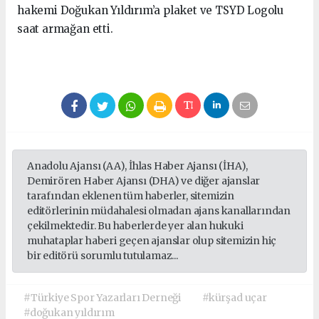
hakemi Doğukan Yıldırım’a plaket ve TSYD Logolu
saat armağan etti.
Anadolu Ajansı (AA), İhlas Haber Ajansı (İHA),
Demirören Haber Ajansı (DHA) ve diğer ajanslar
tarafından eklenen tüm haberler, sitemizin
editörlerinin müdahalesi olmadan ajans kanallarından
çekilmektedir. Bu haberlerde yer alan hukuki
muhataplar haberi geçen ajanslar olup sitemizin hiç
bir editörü sorumlu tutulamaz...
#Türkiye Spor Yazarları Derneği
#kürşad uçar
#doğukan yıldırım