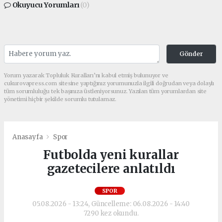
Okuyucu Yorumları
(0)
Gönder
Yorum yazarak Topluluk Kuralları’nı kabul etmiş bulunuyor ve
cukurovapress.com sitesine yaptığınız yorumunuzla ilgili doğrudan veya dolaylı
tüm sorumluluğu tek başınıza üstleniyorsunuz. Yazılan tüm yorumlardan site
yönetimi hiçbir şekilde sorumlu tutulamaz.
Anasayfa
Spor
Futbolda yeni kurallar
gazetecilere anlatıldı
SPOR
05.08.2026 - 13:24, Güncelleme: 06.08.2026 - 14:40
7290 kez okundu.