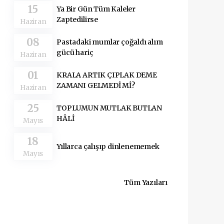
15
Ya Bir Gün Tüm Kaleler
Zaptedilirse
Haziran
08
Pastadaki mumlar çoğaldı alım
gücü hariç
Haziran
01
KRALA ARTIK ÇIPLAK DEME
ZAMANI GELMEDİ Mİ?
Haziran
25
TOPLUMUN MUTLAK BUTLAN
HÂLİ
Mayıs
18
Yıllarca çalışıp dinlenememek
Mayıs
Tüm Yazıları