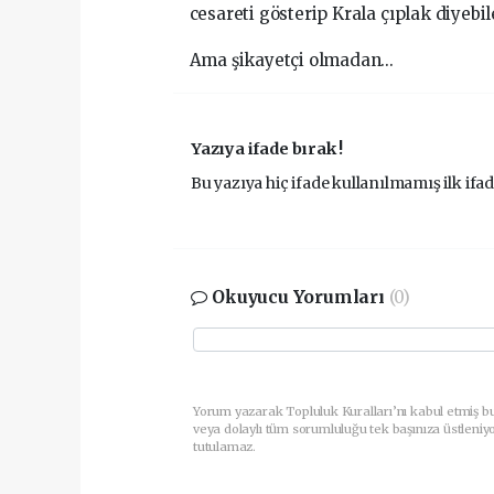
cesareti gösterip Krala çıplak diyeb
Ama şikayetçi olmadan...
Yazıya ifade bırak !
Bu yazıya hiç ifade kullanılmamış ilk ifad
Okuyucu Yorumları
(0)
Yorum yazarak Topluluk Kuralları’nı kabul etmiş b
veya dolaylı tüm sorumluluğu tek başınıza üstleniy
tutulamaz.