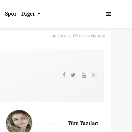
r
Spor
Diğer
Bu yazı 1710+ kez okundu.
Tüm Yazıları