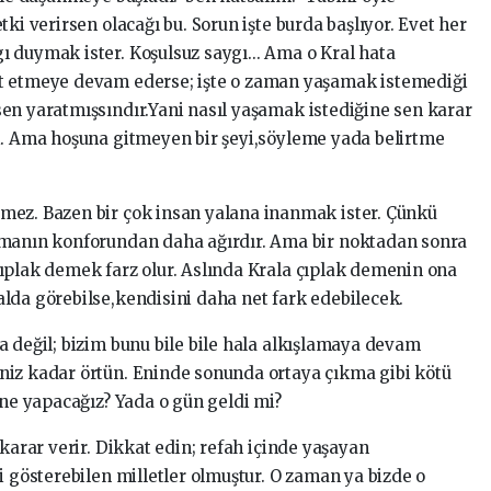
ki verirsen olacağı bu. Sorun işte burda başlıyor. Evet her
 duymak ister. Koşulsuz saygı... Ama o Kral hata
t etmeye devam ederse; işte o zaman yaşamak istemediği
en yaratmışsındır.Yani nasıl yaşamak istediğine sen karar
i. Ama hoşuna gitmeyen bir şeyi,söyleme yada belirtme
mez. Bazen bir çok insan yalana inanmak ister. Çünkü
lmanın konforundan daha ağırdır. Ama bir noktadan sonra
ıplak demek farz olur. Aslında Krala çıplak demenin ona
lda görebilse,kendisini daha net fark edebilecek.
a değil; bizim bunu bile bile hala alkışlamaya devam
niz kadar örtün. Eninde sonunda ortaya çıkma gibi kötü
 ne yapacağız? Yada o gün geldi mi?
 karar verir. Dikkat edin; refah içinde yaşayan
i gösterebilen milletler olmuştur. O zaman ya bizde o