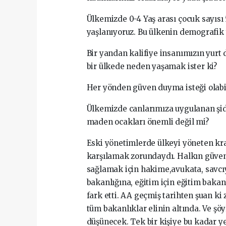
Ülkemizde 0-4 Yaş arası çocuk sayısı
yaşlanıyoruz. Bu ülkenin demografik 
Bir yandan kalifiye insanımızın yurt d
bir ülkede neden yaşamak ister ki?
Her yönden güven duyma isteği olabi
Ülkemizde canlarımıza uygulanan şi
maden ocakları önemli değil mi?
Eski yönetimlerde ülkeyi yöneten krall
karşılamak zorundaydı. Halkın güven 
sağlamak için hakime,avukata, savcıy
bakanlığına, eğitim için eğitim bakanl
fark etti. AA geçmiş tarihten şuan k
tüm bakanlıklar elinin altında. Ve şö
düşünecek. Tek bir kişiye bu kadar yet