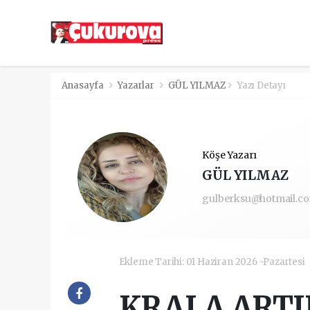
Anasayfa
Yazarlar
GÜL YILMAZ
Yazı Detayı
Köşe Yazarı
GÜL YILMAZ
gulberksu@hotmail.c
Ekleme Tarihi: 01 Haziran 2026 -Pazartesi
KRALA ARTI