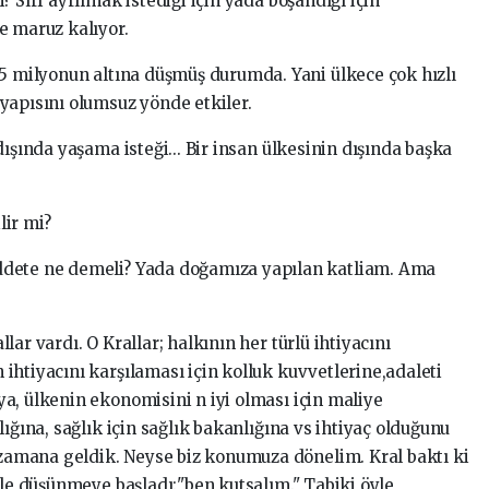
 Sırf ayrılmak istediği için yada boşandığı için
e maruz kalıyor.
 5 milyonun altına düşmüş durumda. Yani ülkece çok hızlı
yapısını olumsuz yönde etkiler.
ışında yaşama isteği... Bir insan ülkesinin dışında başka
lir mi?
ddete ne demeli? Yada doğamıza yapılan katliam. Ama
ar vardı. O Krallar; halkının her türlü ihtiyacını
ihtiyacını karşılaması için kolluk kuvvetlerine,adaleti
a, ülkenin ekonomisini n iyi olması için maliye
ığına, sağlık için sağlık bakanlığına vs ihtiyaç olduğunu
i zamana geldik. Neyse biz konumuza dönelim. Kral baktı ki
yle düşünmeye başladı:"ben kutsalım." Tabiki öyle