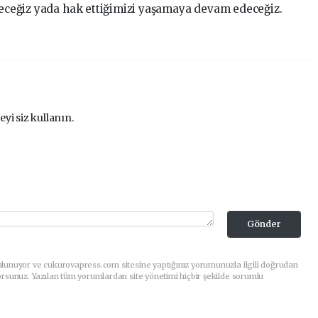
ileceğiz yada hak ettiğimizi yaşamaya devam edeceğiz.
eyi siz kullanın.
Gönder
ulunuyor ve cukurovapress.com sitesine yaptığınız yorumunuzla ilgili doğrudan
orsunuz. Yazılan tüm yorumlardan site yönetimi hiçbir şekilde sorumlu