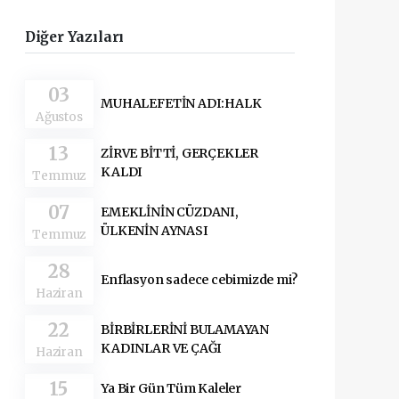
Diğer Yazıları
03
MUHALEFETİN ADI:HALK
Ağustos
13
ZİRVE BİTTİ, GERÇEKLER
KALDI
Temmuz
07
EMEKLİNİN CÜZDANI,
ÜLKENİN AYNASI
Temmuz
28
Enflasyon sadece cebimizde mi?
Haziran
22
BİRBİRLERİNİ BULAMAYAN
KADINLAR VE ÇAĞI
Haziran
15
Ya Bir Gün Tüm Kaleler