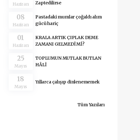
Zaptedilirse
Haziran
08
Pastadaki mumlar çoğaldı alım
gücü hariç
Haziran
01
KRALA ARTIK ÇIPLAK DEME
ZAMANI GELMEDİ Mİ?
Haziran
25
TOPLUMUN MUTLAK BUTLAN
HÂLİ
Mayıs
18
Yıllarca çalışıp dinlenememek
Mayıs
Tüm Yazıları