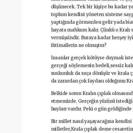
düşünecek. Tek bir kişiye bu kadar yet
toplum kendini yöneten sisteme saygı
yaptığında görmezden gelir yada bia
hayata mahkum kalır. Çünkü o Kralı s
vermişsindir. Buraya kadar herşey iy
ihtimallerin ne olmuştur?
İnsanlar gerçek kötüyse duymak iste
gerçeği söylemenin bedeli,sessiz ka
suskunluk da suça dönüşür ve krala ç
da zarardan çok faydası olduğunu Kra
Belkide sorun Kralın çıplak olmasınd
etmemizde. Gerçeğin yüzünü istediği
huyları vardır. Peki o gün geldiğinde
Bir millet nasıl yaşayacağına kendisi
milletler,Krala çıplak deme cesaretin