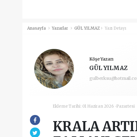
Anasayfa
Yazarlar
GÜL YILMAZ
Yazı Detayı
Köşe Yazarı
GÜL YILMAZ
gulberksu@hotmail.c
Ekleme Tarihi: 01 Haziran 2026 -Pazartesi
KRALA ARTI