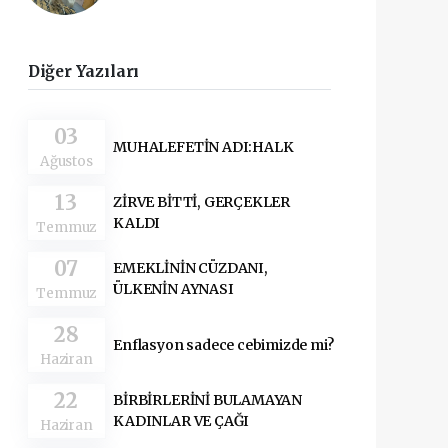
Diğer Yazıları
03
MUHALEFETİN ADI:HALK
Ağustos
13
ZİRVE BİTTİ, GERÇEKLER
KALDI
Temmuz
07
EMEKLİNİN CÜZDANI,
ÜLKENİN AYNASI
Temmuz
28
Enflasyon sadece cebimizde mi?
Haziran
22
BİRBİRLERİNİ BULAMAYAN
KADINLAR VE ÇAĞI
Haziran