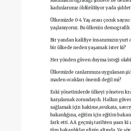
Kadınların uğradığı şiddete ne demeli?
kadınlarımız öldürülüyor yada şiddet
Ülkemizde 0-4 Yaş arası çocuk sayısı
yaşlanıyoruz. Bu ülkenin demografik 
Bir yandan kalifiye insanımızın yurt d
bir ülkede neden yaşamak ister ki?
Her yönden güven duyma isteği olabi
Ülkemizde canlarımıza uygulanan şi
maden ocakları önemli değil mi?
Eski yönetimlerde ülkeyi yöneten krall
karşılamak zorundaydı. Halkın güven 
sağlamak için hakime,avukata, savcıy
bakanlığına, eğitim için eğitim bakanl
fark etti. AA geçmiş tarihten şuan k
tüm bakanlıklar elinin altında. Ve şö