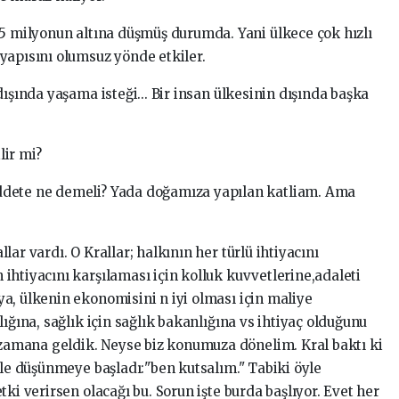
 5 milyonun altına düşmüş durumda. Yani ülkece çok hızlı
yapısını olumsuz yönde etkiler.
ışında yaşama isteği... Bir insan ülkesinin dışında başka
lir mi?
ddete ne demeli? Yada doğamıza yapılan katliam. Ama
ar vardı. O Krallar; halkının her türlü ihtiyacını
ihtiyacını karşılaması için kolluk kuvvetlerine,adaleti
a, ülkenin ekonomisini n iyi olması için maliye
ığına, sağlık için sağlık bakanlığına vs ihtiyaç olduğunu
i zamana geldik. Neyse biz konumuza dönelim. Kral baktı ki
yle düşünmeye başladı:"ben kutsalım." Tabiki öyle
ki verirsen olacağı bu. Sorun işte burda başlıyor. Evet her