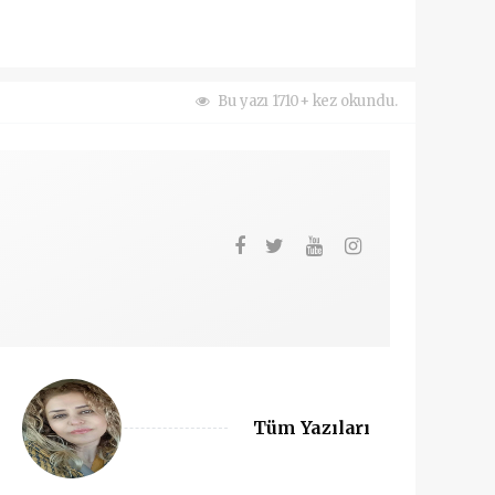
Bu yazı 1710+ kez okundu.
Tüm Yazıları