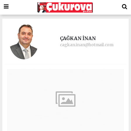
ÇAĞKAN İNAN
cagkan.inan@hotmail.com