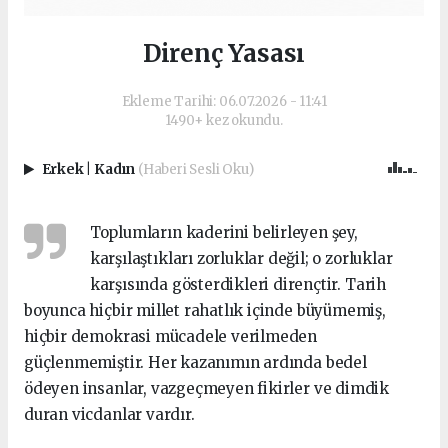
Direnç Yasası
Ekleme Tarihi: 06.07.2026 - 11:41
1490+ kez okundu.
Erkek
|
Kadın
(Haberi Sesli Oku)
Toplumların kaderini belirleyen şey,
karşılaştıkları zorluklar değil; o zorluklar
karşısında gösterdikleri dirençtir. Tarih
boyunca hiçbir millet rahatlık içinde büyümemiş,
hiçbir demokrasi mücadele verilmeden
güçlenmemiştir. Her kazanımın ardında bedel
ödeyen insanlar, vazgeçmeyen fikirler ve dimdik
duran vicdanlar vardır.