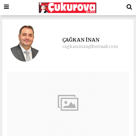
ÇAĞKAN İNAN
cagkan.inan@hotmail.com