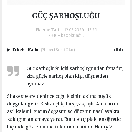
GÜÇ ŞARHOŞLUĞU
Ekleme Tarihi: 12.03.2026 - 13:25
2330+ kez okundu.
Erkek
|
Kadın
(Haberi Sesli Oku)
Güç sarhoşluğu içki sarhoşluğundan fenadır,
zira güçle sarhoş olan kişi, düşmeden
ayılmaz.
Shakespeare denince çoğu kişinin aklına büyük
duygular gelir. Kıskançlık, hırs, yas, aşk. Ama onun
asıl kalemi, gücün doğasını ve düzenin nasıl ayakta
kaldığını anlamaya yarar. Bunu en çıplak, en öğretici
biçimde gösteren metinlerinden biri de Henry VI