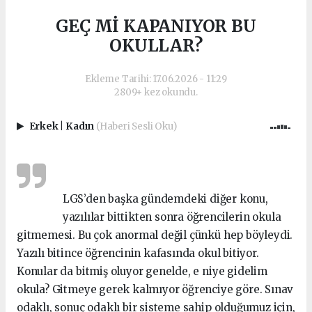
GEÇ Mİ KAPANIYOR BU
OKULLAR?
Ekleme Tarihi: 17.06.2026 - 11:29
2809+ kez okundu.
Erkek
|
Kadın
(Haberi Sesli Oku)
LGS’den başka gündemdeki diğer konu,
yazılılar bittikten sonra öğrencilerin okula
gitmemesi. Bu çok anormal değil çünkü hep böyleydi.
Yazılı bitince öğrencinin kafasında okul bitiyor.
Konular da bitmiş oluyor genelde, e niye gidelim
okula? Gitmeye gerek kalmıyor öğrenciye göre. Sınav
odaklı, sonuç odaklı bir sisteme sahip olduğumuz için,