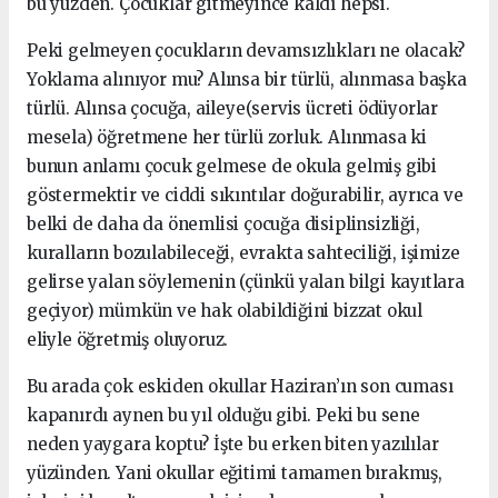
bu yüzden. Çocuklar gitmeyince kaldı hepsi.
Peki gelmeyen çocukların devamsızlıkları ne olacak?
Yoklama alınıyor mu? Alınsa bir türlü, alınmasa başka
türlü. Alınsa çocuğa, aileye(servis ücreti ödüyorlar
mesela) öğretmene her türlü zorluk. Alınmasa ki
bunun anlamı çocuk gelmese de okula gelmiş gibi
göstermektir ve ciddi sıkıntılar doğurabilir, ayrıca ve
belki de daha da önemlisi çocuğa disiplinsizliği,
kuralların bozulabileceği, evrakta sahteciliği, işimize
gelirse yalan söylemenin (çünkü yalan bilgi kayıtlara
geçiyor) mümkün ve hak olabildiğini bizzat okul
eliyle öğretmiş oluyoruz.
Bu arada çok eskiden okullar Haziran’ın son cuması
kapanırdı aynen bu yıl olduğu gibi. Peki bu sene
neden yaygara koptu? İşte bu erken biten yazılılar
yüzünden. Yani okullar eğitimi tamamen bırakmış,